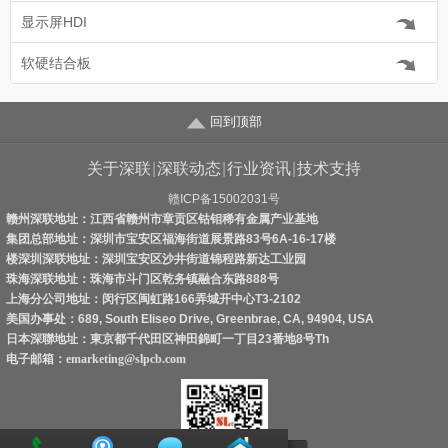
显示屏HDI
软硬结合板
回到顶部
关于深联
|
深联动态
|
行业资讯
|
技术支持
赣ICP备15002031号
赣州深联地址：江西省赣州市章贡区钴钼稀有金属产业基地
集团总部地址：深圳市宝安区福海街道展景路83号6A-16-17楼
楼深圳深联地址：深圳宝安区沙井街道锦程路新达工业园
珠海深联地址：珠海市斗门区乾务镇融合东路888号
上海分公司地址：闵行区闽虹路166弄城开中心T3-2102
美国办事处：689, South Eliseo Drive, Greenbrae, CA, 94904, USA
日本深聯地址：東京都千代田区神田錦町一丁目23番地8号Th
电子邮箱：
emarketing@slpcb.com