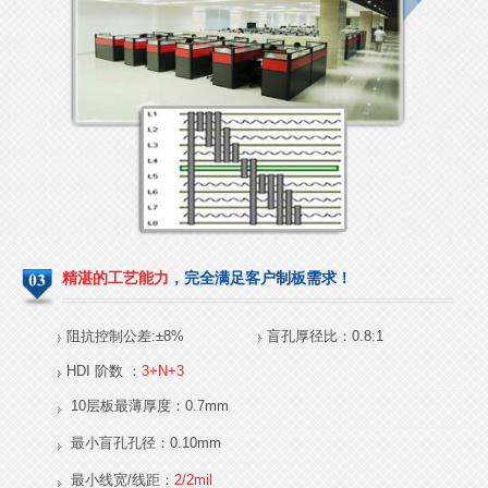
P1.923显示屏HDI
P1.9显示屏HDI
精湛的工艺能力
，完全满足客户制板需求！
LED软硬结合板
军用航拍软硬结合板
阻抗控制公差:±8%
盲孔厚径比：0.8:1
HDI 阶数 ：
3+N+3
10层板最薄厚度：0.7mm
最小盲孔孔径：0.10mm
最小线宽/线距：
2/2mil