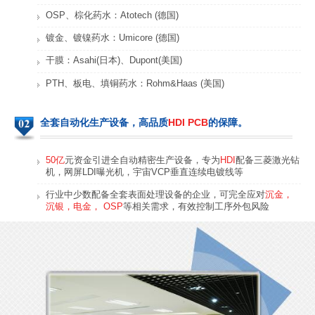
OSP、棕化药水：Atotech (德国)
镀金、镀镍药水：Umicore (德国)
干膜：Asahi(日本)、Dupont(美国)
PTH、板电、填铜药水：Rohm&Haas (美国)
摄像头PCB
安防对讲机HDI
全套自动化生产设备，高品质
HDI PCB
的保障。
50亿
元资金引进全自动精密生产设备，专为
HDI
配备三菱激光钻
机，网屏LDI曝光机，宇宙VCP垂直连续电镀线等
行业中少数配备全套表面处理设备的企业，可完全应对
沉金，
沉银，电金， OSP
等相关需求，有效控制工序外包风险
POS机KEY板
POS机SAM板