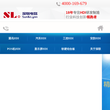
4000-169-679
18年
专注
HDI
研发制造
行业科技创新
领跑者
通讯HDI
汽车HDI
工控HDI
安防HDI
POS机HDI
显示屏HDI
软硬结合板
关于深联