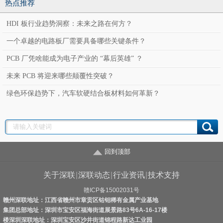
热点推荐
HDI 板行业趋势洞察：未来之路在何方？
一个卓越的电路板厂需要具备哪些关键条件？
PCB 厂凭啥能成为电子产业的 “幕后英雄” ？
未来 PCB 将迎来哪些颠覆性突破？
绿色环保趋势下，汽车软硬结合板材料如何革新？
回到顶部
关于深联
|
深联动态
|
行业资讯
|
技术支持
赣ICP备15002031号
赣州深联地址：江西省赣州市章贡区钴钼稀有金属产业基地
集团总部地址：深圳市宝安区福海街道展景路83号6A-16-17楼
楼深圳深联地址：深圳宝安区沙井街道锦程路新达工业园