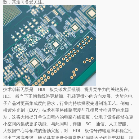
数，其走向备受关注。​
技术创新无疑是 HDI 板突破发展瓶颈、提升竞争力的关键所在。
当下正朝着线路更精细、孔径更微小的方向发展。为契合电
HDI 板
子产品对更高集成度的需求，行业内持续探索先进制造工艺。例如，
极紫外光刻（EUV）技术有望将线路宽度与孔径尺寸推进至纳米级
别，这将大幅提升单位面积内的电路布线密度，让电子设备能够在更
小空间内集成更多功能。与此同时，伴随 5G 通信、人工智能、
大数据中心等领域的蓬勃兴起，对
信号传输速率和稳定性
HDI 板
提出了极高要求。研发具有更低介电常数和损耗因子的新型材料，结