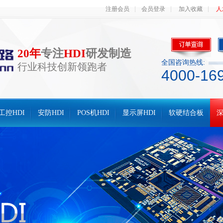
注册会员
会员登录
加入收藏
人
20年
专注
HDI
研发制造
全国咨询热线:
行业科技创新领跑者
4000-16
工控HDI
安防HDI
POS机HDI
显示屏HDI
软硬结合板