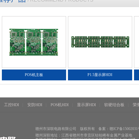
POS机主板
P1.5显示屏HDI
工控HDI
安防HDI
POS机HDI
显示屏HDI
软硬结合板
荣
|
|
|
|
|
|
赣州市深联电路有限公司
版权所有
备案：赣ICP备15002031
赣州深联地址：江西省赣州市章贡区钴钼稀有金属产业基地