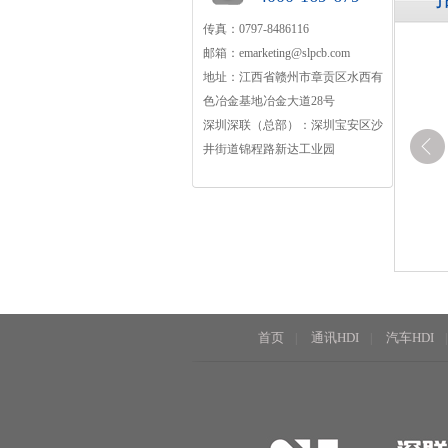
传真：0797-8486116
邮箱：
emarketing@slpcb.com
地址：江西省赣州市章贡区水西有
色冶金基地冶金大道28号
深圳深联（总部）：深圳宝安区沙
井街道锦程路新达工业园
首页
通讯HDI
汽车HDI
|
|